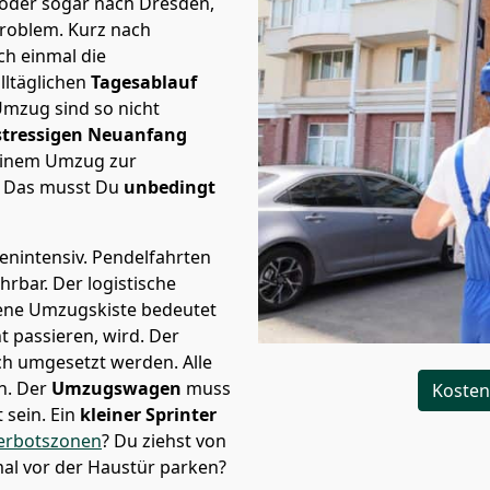
 oder sogar nach Dresden,
Problem.
Kurz nach
h einmal die
lltäglichen
Tagesablauf
Umzug sind so nicht
stressigen Neuanfang
 einem Umzug zur
. Das musst Du
unbedingt
tenintensiv. Pendelfahrten
ührbar.
Der logistische
sene Umzugskiste bedeutet
ht passieren, wird.
Der
ch umgesetzt werden. Alle
n. Der
Umzugswagen
muss
Kosten
sein. Ein
kleiner Sprinter
erbotszonen
? Du ziehst von
mal vor der Haustür parken?