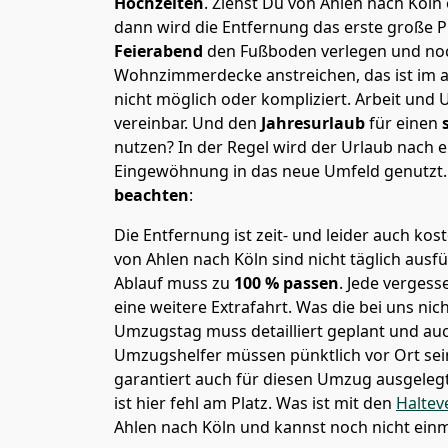
Hochzeiten
. Ziehst Du von Ahlen nach Köln
dann wird die Entfernung das erste große 
Feierabend
den Fußboden verlegen und noc
Wohnzimmerdecke anstreichen, das ist im a
nicht möglich oder kompliziert.
Arbeit und 
vereinbar. Und den
Jahresurlaub
für einen
nutzen? In der Regel wird der Urlaub nach
Eingewöhnung in das neue Umfeld genutzt
beachten
:
Die Entfernung ist zeit- und leider auch kos
von Ahlen nach Köln sind nicht täglich ausf
Ablauf muss zu
100 % passen
. Jede verges
eine weitere Extrafahrt. Was die bei uns nic
Umzugstag muss detailliert geplant und au
Umzugshelfer müssen pünktlich vor Ort sei
garantiert auch für diesen Umzug ausgelegt 
ist hier fehl am Platz. Was ist mit den
Haltev
Ahlen nach Köln und kannst noch nicht ein