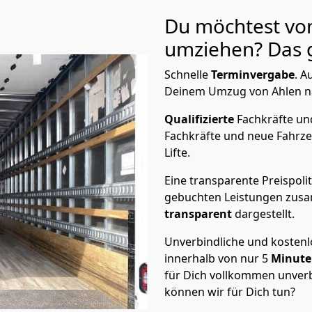
Du möchtest von
umziehen? Das g
Schnelle
Terminvergabe
.
Au
Deinem Umzug von Ahlen nac
Qualifizierte
Fachkräfte u
Fachkräfte und neue Fahrze
Lifte.
Eine transparente Preispolit
gebuchten Leistungen zusam
transparent
dargestellt.
Unverbindliche und kosten
innerhalb von nur
5
Minut
für Dich vollkommen unverb
können wir für Dich tun?